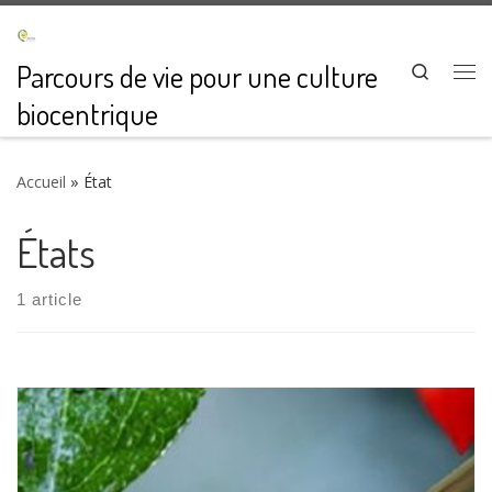
Passer au contenu
Parcours de vie pour une culture
Search
Me
biocentrique
Accueil
»
État
États
1 article