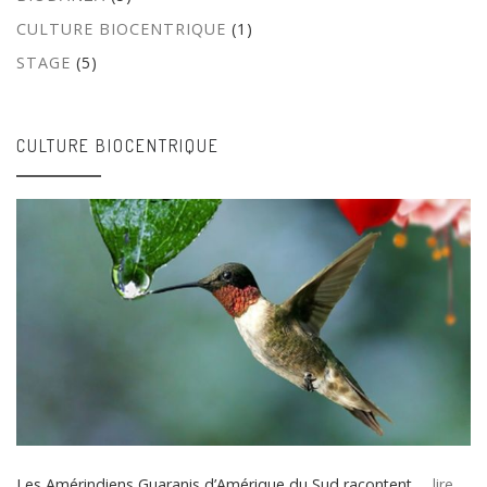
CULTURE BIOCENTRIQUE
(1)
STAGE
(5)
CULTURE BIOCENTRIQUE
Les Amérindiens Guaranis d’Amérique du Sud racontent …
lire