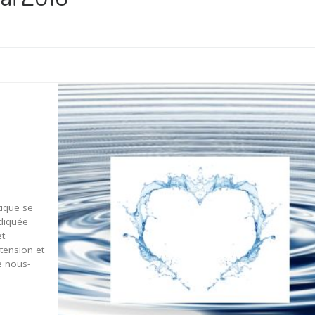
tique se
ndiquée
et
tension et
e nous-