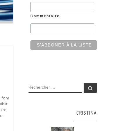
Commentaire
RECHERCHER
Rechercher …
 font
blit.
aire
CRISTINA
to-