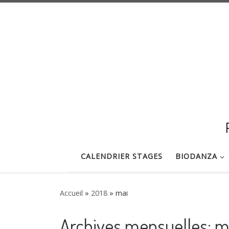
Passer au contenu
CALENDRIER STAGES
BIODANZA
Accueil
»
2018
»
mai
Archives mensuelles:
m