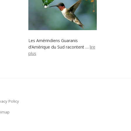
Les Amérindiens Guaranis
d’Amérique du Sud racontent …
lire
plus
vacy Policy
temap