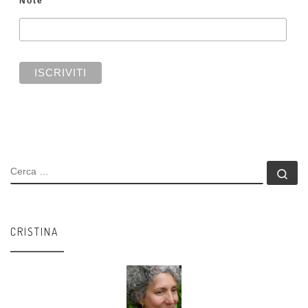
Note
CERCA
Ce
CRISTINA